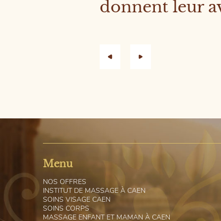
donnent leur av
Menu
N
OS OFFRES
I
NSTITUT DE MASSAGE À CAEN
S
OINS VISAGE CAEN
S
OINS CORPS
M
ASSAGE ENFANT ET MAMAN À CAEN