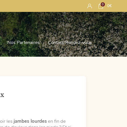
0
0
€
Nos Partenaires
Contact/Rendez-vous
ex
oir les
jambes lourdes
en fin de