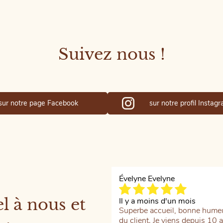
était :
est :
600€.
480€.
Suivez nous !
sur notre page Facebook
sur notre profil Instag
Évelyne Evelyne
el à nous et
Il y a moins d'un mois
Superbe accueil, bonne humeu
du client. Je viens depuis 10 