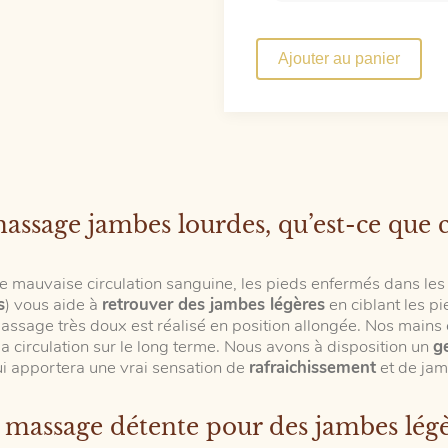
quantité
de
Ajouter au panier
Happy
Feet
Reflex
assage jambes lourdes, qu’est-ce que c’
 une mauvaise circulation sanguine, les pieds enfermés dans 
s
) vous aide à
retrouver des jambes légères
en ciblant les pi
assage très doux est réalisé en position allongée. Nos mains 
 la circulation sur le long terme. Nous avons à disposition un
g
ui apportera une vrai sensation de
rafraichissement
et de jam
massage détente pour des jambes lég