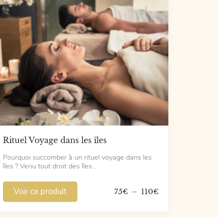
Rituel Voyage dans les îles
Pourquoi succomber à un rituel voyage dans les
îles ? Venu tout droit des îles…
Voir ce produit
Plage
75
€
–
110
€
de
prix :