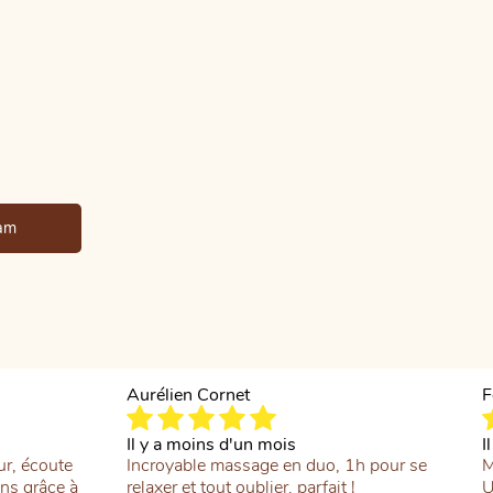
75€
à
110€
ram
Aurélien Cornet
F
Il y a moins d'un mois
I
r, écoute
Incroyable massage en duo, 1h pour se
M
ans grâce à
relaxer et tout oublier, parfait !
U