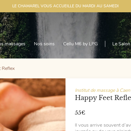
LE CHAMAREL VOUS ACCUEILLE DU MARDI AU SAMEDI
os massages
Nos soins
Cellu M6 by LPG
Le Salon
 Reflex
Institut de massage à Caen
Happy Feet Refl
55
€
Il vous arrive souvent d’av