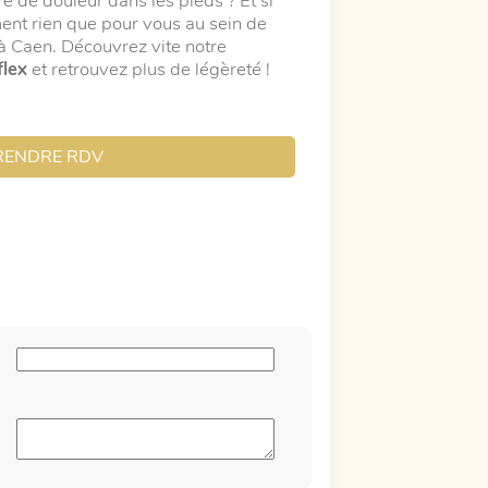
e de douleur dans les pieds ? Et si
ent rien que pour vous au sein de
 à Caen. Découvrez vite notre
lex
et retrouvez plus de légèreté !
RENDRE RDV