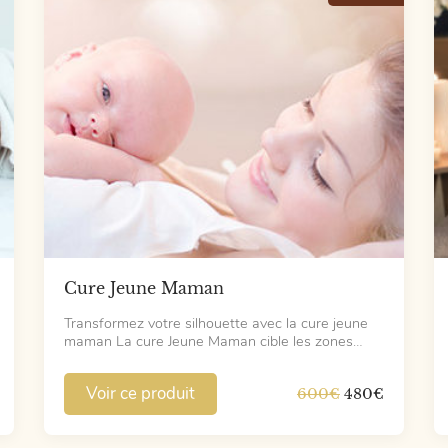
Cure Jeune Maman
Transformez votre silhouette avec la cure jeune
maman La cure Jeune Maman cible les zones…
Voir ce produit
Le
Le
600
€
480
€
prix
prix
initial
actuel