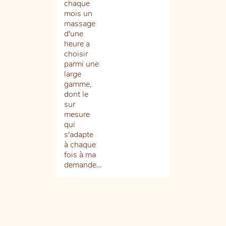
chaque
aus
mois un
ch
massage
et
d'une
pro
heure a
les
choisir
et
parmi une
ma
large
son
gamme,
qua
dont le
j’e
sur
res
mesure
tou
qui
re
s'adapte
et
à chaque
sat
fois à ma
…
demande…