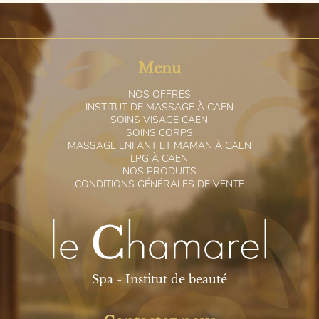
Menu
N
OS OFFRES
I
NSTITUT DE MASSAGE À CAEN
S
OINS VISAGE CAEN
S
OINS CORPS
M
ASSAGE ENFANT ET MAMAN À CAEN
L
PG À CAEN
N
OS PRODUITS
C
ONDITIONS GÉNÉRALES DE VENTE
Spa - Institut de beauté