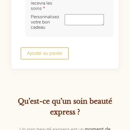
recevra les
soins
*
Personnalisez
votre bon
cadeau
quantité
de
Ajouter au panier
Pause
Beauté
express
Qu’est-ce qu’un soin beauté
express ?
Un soin beauté express est un
moment de