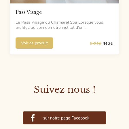
Pass Visage
Le Pass Visage du Chamarel Spa Lorsque vous
profitez au sein de notre institut d’un…
Le
Le
Voir ce produit
380
€
342
€
prix
prix
initial
actuel
était :
est :
380€.
342€.
Suivez nous !
sur notre page Facebook