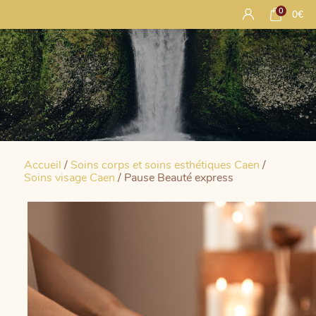
0
0
€
Accueil
/
Soins corps et soins esthétiques Caen
/
Soins visage Caen
/ Pause Beauté express