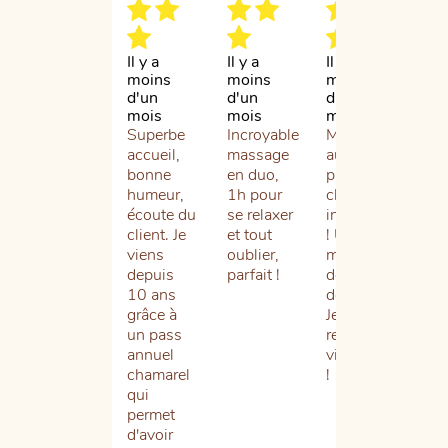
Il y a
Il y a
Il y a
Il 
moins
moins
moins
d'1
d'un
d'un
d'un
Cel
mois
mois
mois
six
Superbe
Incroyable
Massage
que
accueil,
massage
aux
fré
bonne
en duo,
pierres
le
humeur,
1h pour
chaudes
Ch
écoute du
se relaxer
incroyable
Spa
client. Je
et tout
! Un vrai
n’a
viens
oublier,
moment
jam
depuis
parfait !
de
été
10 ans
détente.
dé
grâce à
Je
L’a
un pass
recommande
par
annuel
vivement
Hél
chamarel
!
so
qui
éq
permet
est
d'avoir
tou