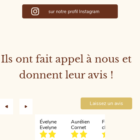
sur notre profil Instagram
Ils ont fait appel à nous et
donnent leur avis !
Laissez un avis
Évelyne
Aurélien
Fournier
Isa
Evelyne
Cornet
chloé
Br