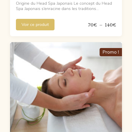
Origine du Head Spa Japonais Le concept du Head
Spa Japonais s’enracine dans les traditions…
Plage
Voir ce produit
70
€
–
140
€
de
prix :
70€
à
Promo !
140€