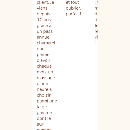
client. Je
et tout
! Un vrai
n’a
viens
oublier,
moment
jam
depuis
parfait !
de
été
10 ans
détente.
dé
grâce à
Je
L’a
un pass
recommande
par
annuel
vivement
Hél
chamarel
!
so
qui
éq
permet
est
d'avoir
tou
chaque
aus
mois un
ch
massage
et
d'une
pro
heure a
les
choisir
et
parmi une
ma
large
son
gamme,
qua
dont le
j’e
sur
res