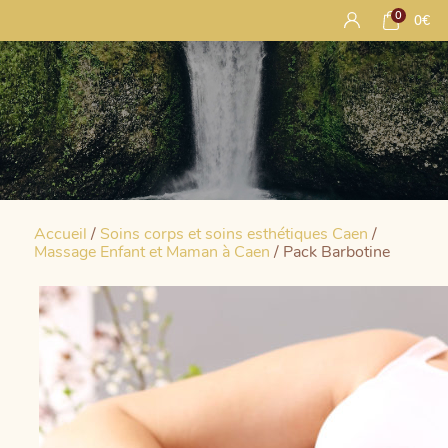
0
0
€
Accueil
/
Soins corps et soins esthétiques Caen
/
Massage Enfant et Maman à Caen
/ Pack Barbotine