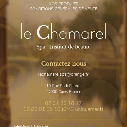
N
OS PRODUITS
C
ONDITIONS GÉNÉRALES DE VENTE
Spa - Institut de beauté
Contactez nous
lechamarelspa@orange.fr
10 Rue Sadi Carnot
14000
Caen, France
02 31 23 10 17
06 85 01 65 10 (SMS uniquement)
Mentions Légales