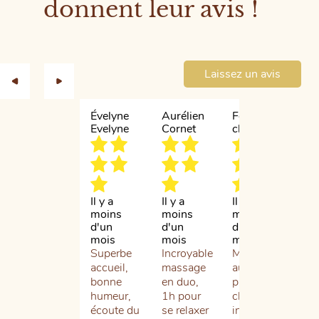
donnent leur avis !
Laissez un avis
Évelyne
Aurélien
Fournier
Isa
Evelyne
Cornet
chloé
Br
Il y a
Il y a
Il y a
Il 
moins
moins
moins
d'1
d'un
d'un
d'un
Cel
mois
mois
mois
six
Superbe
Incroyable
Massage
que
accueil,
massage
aux
fré
bonne
en duo,
pierres
le
humeur,
1h pour
chaudes
Ch
écoute du
se relaxer
incroyable
Spa