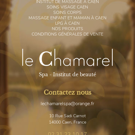
I
NSTITUT DE MASSAGE À CAEN
S
OINS VISAGE CAEN
S
OINS CORPS
M
ASSAGE ENFANT ET MAMAN À CAEN
L
PG À CAEN
N
OS PRODUITS
C
ONDITIONS GÉNÉRALES DE VENTE
Spa - Institut de beauté
Contactez nous
lechamarelspa@orange.fr
10 Rue Sadi Carnot
14000
Caen, France
02 31 23 10 17