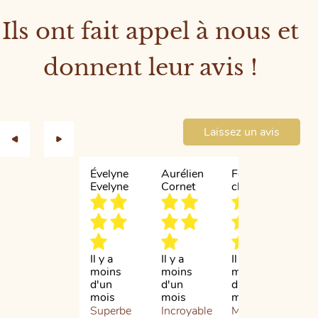
Ils ont fait appel à nous et
donnent leur avis !
Laissez un avis
Évelyne
Aurélien
Fournier
Isa
Evelyne
Cornet
chloé
Br
Il y a
Il y a
Il y a
Il 
moins
moins
moins
d'1
d'un
d'un
d'un
Cel
mois
mois
mois
six
Superbe
Incroyable
Massage
que