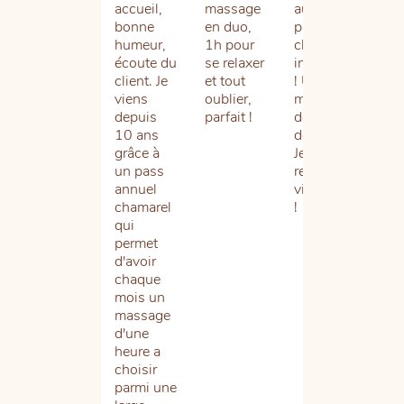
accueil,
massage
aux
fré
bonne
en duo,
pierres
le
humeur,
1h pour
chaudes
Ch
écoute du
se relaxer
incroyable
Spa
client. Je
et tout
! Un vrai
n’a
viens
oublier,
moment
jam
depuis
parfait !
de
été
10 ans
détente.
dé
grâce à
Je
L’a
un pass
recommande
par
annuel
vivement
Hél
chamarel
!
so
qui
éq
permet
est
d'avoir
tou
chaque
aus
mois un
ch
massage
et
d'une
pro
heure a
les
choisir
et
parmi une
ma