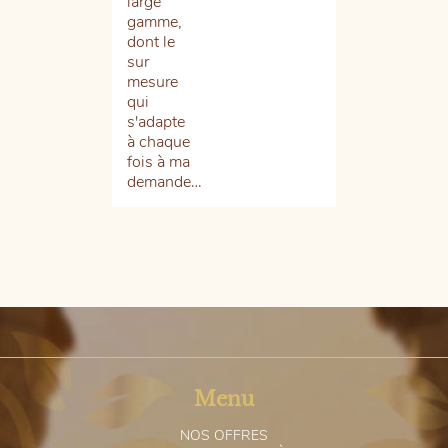
large
son
gamme,
qua
dont le
j’e
sur
res
mesure
tou
qui
re
s'adapte
et
à chaque
sat
fois à ma
…
demande…
Menu
N
OS OFFRES