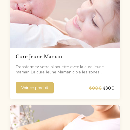
Cure Jeune Maman
Transformez votre silhouette avec la cure jeune
maman La cure Jeune Maman cible les zones…
Le
Le
Voir ce produit
600
€
480
€
prix
prix
initial
actuel
était :
est :
600€.
480€.