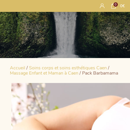
0
0
€
Accueil
/
Soins corps et soins esthétiques Caen
/
Massage Enfant et Maman à Caen
/ Pack Barbamama