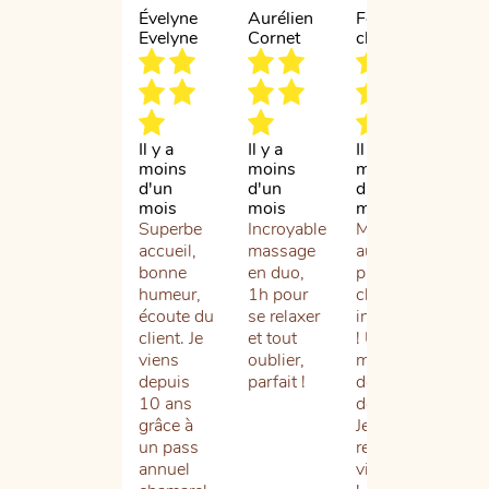
Évelyne
Aurélien
Fournier
Isa
Evelyne
Cornet
chloé
Br
Il y a
Il y a
Il y a
Il 
moins
moins
moins
d'1
d'un
d'un
d'un
Cel
mois
mois
mois
six
Superbe
Incroyable
Massage
que
accueil,
massage
aux
fré
bonne
en duo,
pierres
le
humeur,
1h pour
chaudes
Ch
écoute du
se relaxer
incroyable
Spa
client. Je
et tout
! Un vrai
n’a
viens
oublier,
moment
jam
depuis
parfait !
de
été
10 ans
détente.
dé
grâce à
Je
L’a
un pass
recommande
par
annuel
vivement
Hél