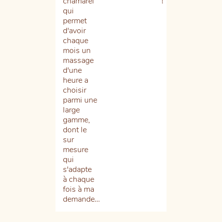
chamarel
!
so
qui
éq
permet
est
d'avoir
tou
chaque
aus
mois un
ch
massage
et
d'une
pro
heure a
les
choisir
et
parmi une
ma
large
son
gamme,
qua
dont le
j’e
sur
res
mesure
tou
qui
re
s'adapte
et
à chaque
sat
fois à ma
…
demande…