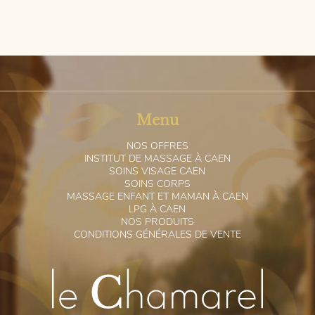
Menu
N
OS OFFRES
I
NSTITUT DE MASSAGE À CAEN
S
OINS VISAGE CAEN
S
OINS CORPS
M
ASSAGE ENFANT ET MAMAN À CAEN
L
PG À CAEN
N
OS PRODUITS
C
ONDITIONS GÉNÉRALES DE VENTE