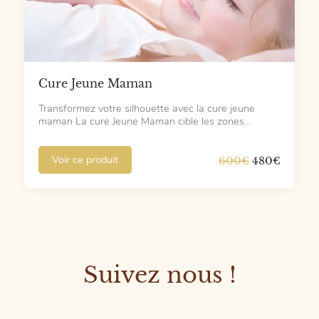
Cure Jeune Maman
Transformez votre silhouette avec la cure jeune
maman La cure Jeune Maman cible les zones…
Le
Le
Voir ce produit
600
€
480
€
prix
prix
initial
actuel
était :
est :
600€.
480€.
Suivez nous !