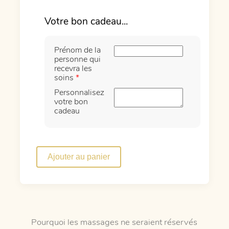
Prénom de la
personne qui
recevra les
soins
*
Personnalisez
votre bon
cadeau
quantité
de
Ajouter au panier
Au
pays
des
Bisounours
Pourquoi les massages ne seraient réservés