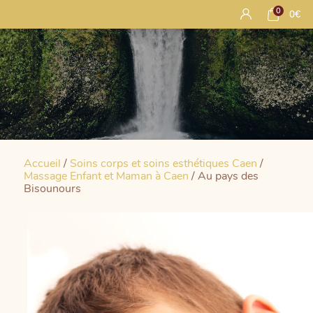
0
0
€
Accueil
/
Soins corps et soins esthétiques Caen
/
Massage Enfant et Maman à Caen
/ Au pays des
Bisounours